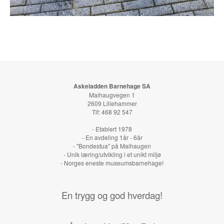
Askeladden Barnehage SA
Maihaugvegen 1
2609 Lillehammer
Tlf: 468 92 547
- Etablert 1978
- En avdeling 1år - 6år
- "Bondestua" på Maihaugen
- Unik læring/utvikling i et unikt miljø
- Norges eneste museumsbarnehage!
En trygg og god hverdag!