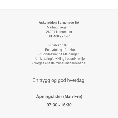
Askeladden Barnehage SA
Maihaugvegen 1
2609 Lillehammer
Tlf: 468 92 547
- Etablert 1978
- En avdeling 1år - 6år
- "Bondestua" på Maihaugen
- Unik læring/utvikling i et unikt miljø
- Norges eneste museumsbarnehage!
En trygg og god hverdag!
Åpningstider (Man-Fre)
07:30 - 16:30