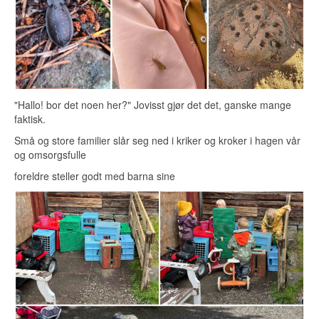
"Hallo! bor det noen her?" Jovisst gjør det det, ganske mange
faktisk.
Små og store familier slår seg ned i kriker og kroker i hagen vår
og omsorgsfulle
foreldre steller godt med barna sine