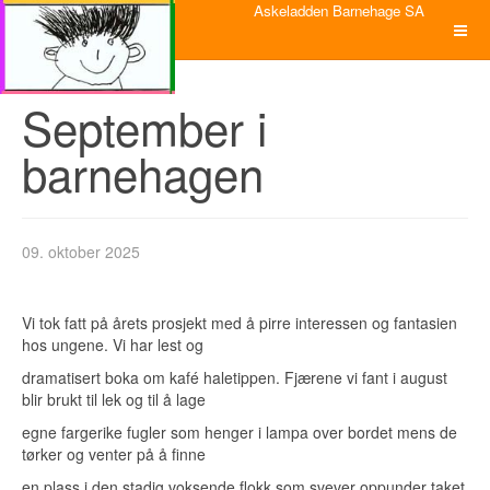
Askeladden Barnehage SA
September i
barnehagen
09. oktober 2025
Vi tok fatt på årets prosjekt med å pirre interessen og fantasien
hos ungene. Vi har lest og
dramatisert boka om kafé haletippen. Fjærene vi fant i august
blir brukt til lek og til å lage
egne fargerike fugler som henger i lampa over bordet mens de
tørker og venter på å finne
en plass i den stadig voksende flokk som svever oppunder taket