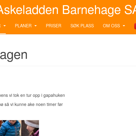
Askeladden Barnehage S
R
PLANER
PRISER
SØK PLASS
OM OSS
hagen
 mens vi tok en tur opp i gapahuken
nø så vi kunne ake noen timer før