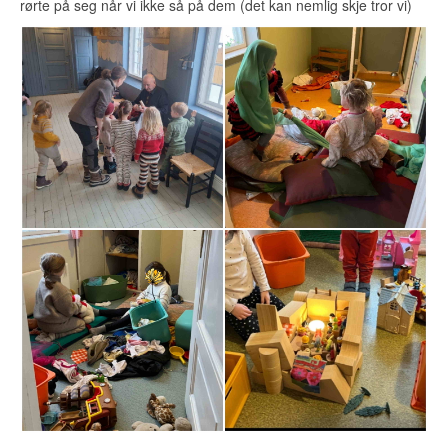
rørte på seg når vi ikke så på dem (det kan nemlig skje tror vi)