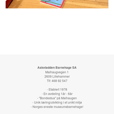
Askeladden Barnehage SA
Maihaugvegen 1
2609 Lillehammer
Tlf: 468 92 547
- Etablert 1978
- En avdeling 1år - 6år
- "Bondestua" på Maihaugen
- Unik læring/utvikling i et unikt miljø
- Norges eneste museumsbarnehage!