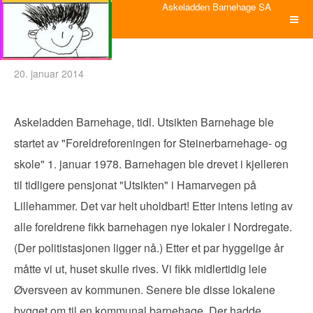
Askeladden Barnehage SA
20. januar 2014
Askeladden Barnehage, tidl. Utsikten Barnehage ble
startet av "Foreldreforeningen for Steinerbarnehage- og
skole" 1. januar 1978. Barnehagen ble drevet i kjelleren
til tidligere pensjonat "Utsikten" i Hamarvegen på
Lillehammer. Det var helt uholdbart! Etter intens leting av
alle foreldrene fikk barnehagen nye lokaler i Nordregate.
(Der politistasjonen ligger nå.) Etter et par hyggelige år
måtte vi ut, huset skulle rives. Vi fikk midlertidig leie
Øversveen av kommunen. Senere ble disse lokalene
bygget om til en kommunal barnehage. Der hadde