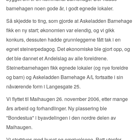
barnehagen noen gode år, i godt egnede lokaler.
Så skjedde to ting, som gjorde at Askeladden Barnehage
fikk en ny start; økonomien var elendig, og vi gikk
konkurs, dessuten hadde grunnleggerne fått tak i en
egnet steinerpedagog. Det økonomiske ble gjort opp, og
det ble dannet et Andelslag av alle foreldrene.
Steinerbarnehagen fikk egnede lokaler (og nye foreldre
og barn) og Askeladden Barnehage A/L fortsatte i sin
nåværende form i Langesgate 25.
Vi flyttet til Maihaugen 26. november 2006, etter mange
års arbeid og forhandlinger. Ny plassering ble
"Bondestua" i byavdelingen i den nordre delen av
Maihaugen.
Vi stortrives med huset og omgivelsene. Rett utenfor