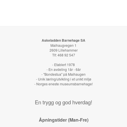
Askeladden Barnehage SA
Maihaugvegen 1
2609 Lillehammer
Tlf: 468 92 547
- Etablert 1978
- En avdeling 1år - 6år
- "Bondestua" på Maihaugen
- Unik læring/utvikling i et unikt miljø
- Norges eneste museumsbarnehage!
En trygg og god hverdag!
Åpningstider (Man-Fre)